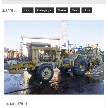
並び替え:
ID No
Category▲
Maker
Year
Hour
17614
ID No