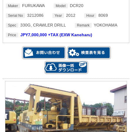
FURUKAWA
DCR20
Maker
Model
3212086
2012
8069
Serial No
Year
Hour
330G, CRAWLER DRILL
YOKOHAMA
Spec
Remark
JPY7,000,000 +TAX (EXW Kaneharu)
Price