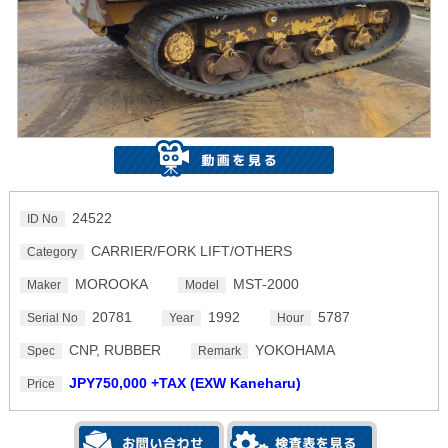
24522
ID No
CARRIER/FORK LIFT/OTHERS
Category
MOROOKA
MST-2000
Maker
Model
20781
1992
5787
Serial No
Year
Hour
CNP, RUBBER
YOKOHAMA
Spec
Remark
JPY750,000 +TAX (EXW Kaneharu)
Price