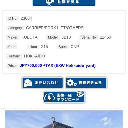
23604
ID No
CARRIER/FORK LIFT/OTHERS
Category
KUBOTA
JB13
11469
Maker
Model
Serial No
215
CNP
Year
Hour
Spec
HOKKAIDO
Remark
JPY700,000 +TAX (EXW Hokkaido-yard)
Price