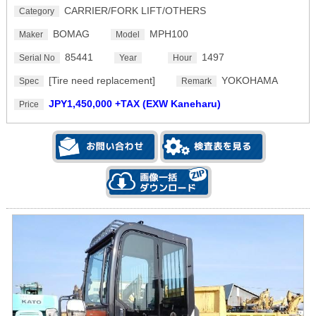
CARRIER/FORK LIFT/OTHERS
Category
BOMAG
MPH100
Maker
Model
85441
1497
Serial No
Year
Hour
[Tire need replacement]
YOKOHAMA
Spec
Remark
JPY1,450,000 +TAX (EXW Kaneharu)
Price