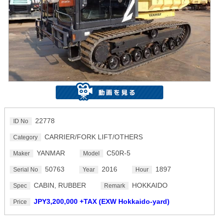
22778
ID No
CARRIER/FORK LIFT/OTHERS
Category
YANMAR
C50R-5
Maker
Model
50763
2016
1897
Serial No
Year
Hour
CABIN, RUBBER
HOKKAIDO
Spec
Remark
JPY3,200,000 +TAX (EXW Hokkaido-yard)
Price