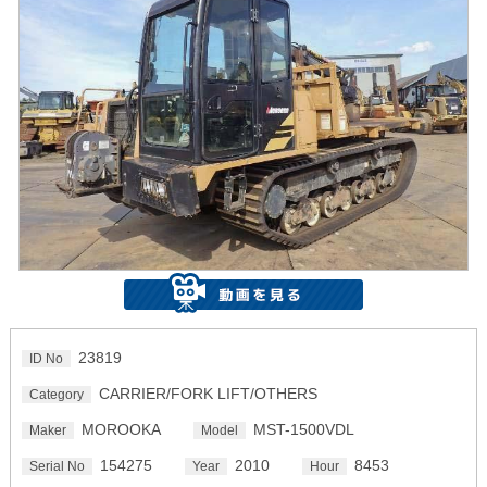
23819
ID No
CARRIER/FORK LIFT/OTHERS
Category
MOROOKA
MST-1500VDL
Maker
Model
154275
2010
8453
Serial No
Year
Hour