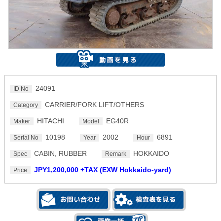
24091
ID No
CARRIER/FORK LIFT/OTHERS
Category
HITACHI
EG40R
Maker
Model
10198
2002
6891
Serial No
Year
Hour
CABIN, RUBBER
HOKKAIDO
Spec
Remark
JPY1,200,000 +TAX (EXW Hokkaido-yard)
Price