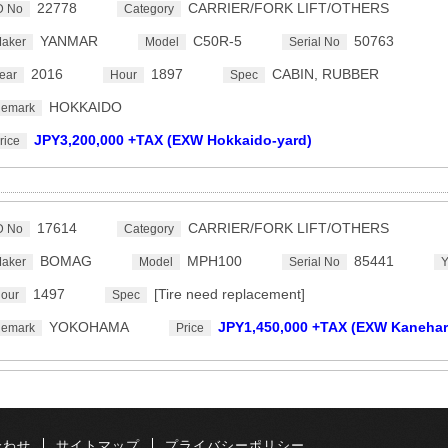
22778
CARRIER/FORK LIFT/OTHERS
D No
Category
YANMAR
C50R-5
50763
aker
Model
Serial No
2016
1897
CABIN, RUBBER
ear
Hour
Spec
HOKKAIDO
emark
JPY3,200,000 +TAX (EXW Hokkaido-yard)
rice
17614
CARRIER/FORK LIFT/OTHERS
D No
Category
BOMAG
MPH100
85441
aker
Model
Serial No
Y
1497
[Tire need replacement]
our
Spec
YOKOHAMA
JPY1,450,000 +TAX (EXW Kanehar
emark
Price
合わせ
サイトマップ
プライバシーポリシー