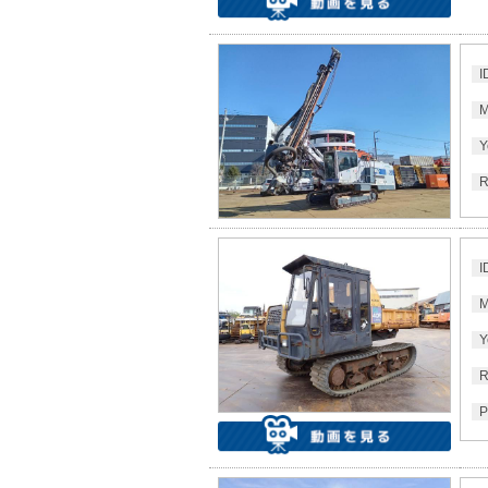
I
M
Y
R
I
M
Y
R
P