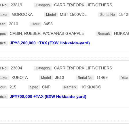
23819
CARRIER/FORK LIFT/OTHERS
D No
Category
MOROOKA
MST-1500VDL
1542
aker
Model
Serial No
2010
8453
ear
Hour
CABIN, RUBBER, W/CRANAB GRAPPLE
HOKKA
pec
Remark
JPY3,200,000 +TAX (EXW Hokkaido-yard)
rice
23604
CARRIER/FORK LIFT/OTHERS
D No
Category
KUBOTA
JB13
11469
aker
Model
Serial No
Year
215
CNP
HOKKAIDO
our
Spec
Remark
JPY700,000 +TAX (EXW Hokkaido-yard)
rice