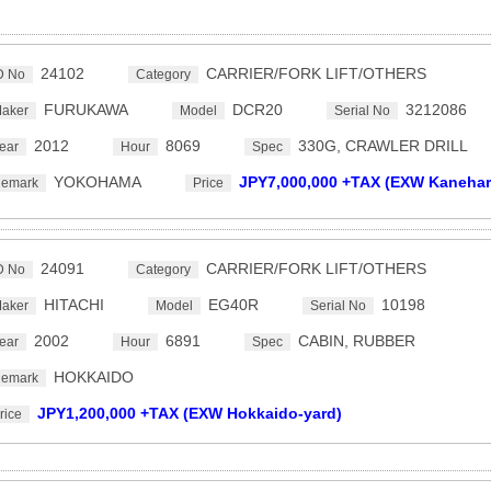
24102
CARRIER/FORK LIFT/OTHERS
D No
Category
FURUKAWA
DCR20
3212086
aker
Model
Serial No
2012
8069
330G, CRAWLER DRILL
ear
Hour
Spec
YOKOHAMA
JPY7,000,000 +TAX (EXW Kanehar
emark
Price
24091
CARRIER/FORK LIFT/OTHERS
D No
Category
HITACHI
EG40R
10198
aker
Model
Serial No
2002
6891
CABIN, RUBBER
ear
Hour
Spec
HOKKAIDO
emark
JPY1,200,000 +TAX (EXW Hokkaido-yard)
rice