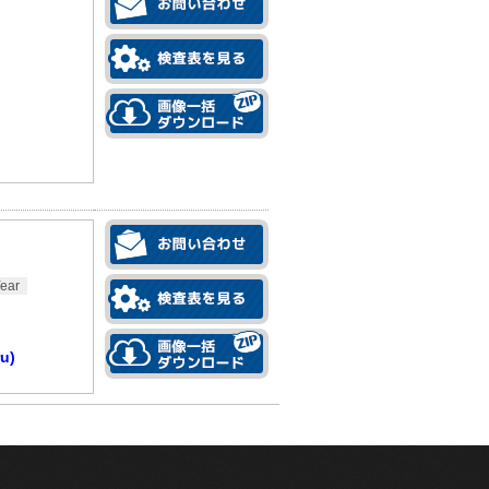
ear
u)