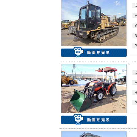
I
M
Y
S
P
I
M
H
P