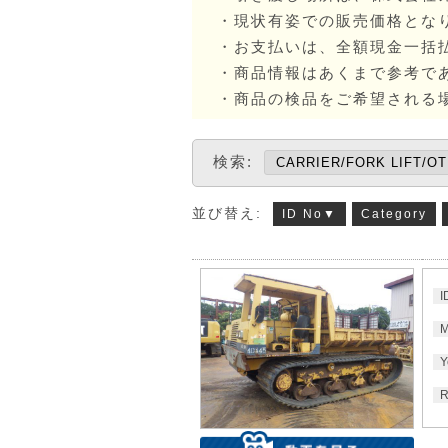
・現状有姿での販売価格とな
・お支払いは、全額現金一括
・商品情報はあくまで参考で
・商品の検品をご希望される
検索:
並び替え:
ID No▼
Category
I
M
Y
R